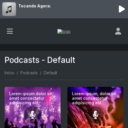
Tocando Agora:
Podcasts - Default
Início
Podcasts
Default
Lorem ipsum dolor sit
Lorem ipsum, dolor sit
amet consectetur
amet consectetur
adipisicing elit.
adipisicing elit.